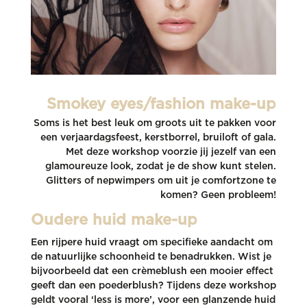
Smokey eyes/fashion make-up
Soms is het best leuk om groots uit te pakken voor
een verjaardagsfeest, kerstborrel, bruiloft of gala.
Met deze workshop voorzie jij jezelf van een
glamoureuze look, zodat je de show kunt stelen.
Glitters of nepwimpers om uit je comfortzone te
komen? Geen probleem!
Oudere huid make-up
Een rijpere huid vraagt om specifieke aandacht om
de natuurlijke schoonheid te benadrukken. Wist je
bijvoorbeeld dat een crèmeblush een mooier effect
geeft dan een poederblush? Tijdens deze workshop
geldt vooral ‘less is more’, voor een glanzende huid