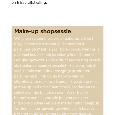
en frisse uitstraling.
Make-up shopsessie
Wil je graag een uitgebreid make-up advies?
Krijg je keuzestress van al die merken in
parfumerieën? Dit is zeer begrijpelijk, want er ís
ook veel keus! Ik heb jarenlang in parfumerie
Douglas gewerkt en doe dit af en toe nog steeds
als freelance beautyspecialist. Hierdoor heb ik
veel kennis van huidverzorgingsproducten,
parfums en blijf ik op de hoogte van de
allernieuwste make-up trends. Ik ga graag met
je mee op pad om samen mooie producten te
selecteren die bij jou passen. Waar heb je
behoefte aan? Ik voorzie jou van een zeer
uitgebreid advies en werk merkonafhankelijk. In
Arnhem zijn er geweldige winkels om beauty-
producten uit te proberen en direct mee te