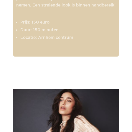
nemen. Een stralende look is binnen handbereik!
Prijs: 150 euro
Duur: 150 minuten
Locatie: Arnhem centrum