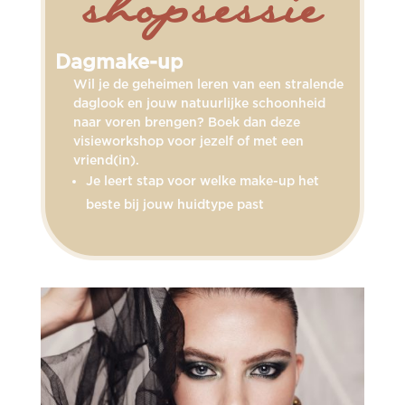
shopsessie
Dagmake-up
Wil je de geheimen leren van een stralende
daglook en jouw natuurlijke schoonheid
naar voren brengen? Boek dan deze
visieworkshop voor jezelf of met een
vriend(in).
Je leert stap voor welke make-up het
beste bij jouw huidtype past