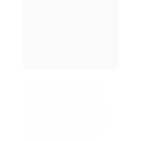
convallis, nec tristique lectus tempor. Morbi
vulputate nulla eget risus luctus tincidunt. Orci
varius natoque penatibus et magnis dis
parturient montes, nascetur ridiculus mus.
Donec sed nibh blandit, efficitur risus ut,
viverra ligula. Donec nec mauris magna.
Quisque sodales lacus vitae sapien cursus
luctus. Pellentesque sed egestas ex, eu iaculis
dui.
Curabitur sit amet dolor eget massa
interdum hendrerit.
Nunc eget hendrerit
lectus. Sed commodo condimentum
maximus. Sed vestibulum sem sagittis
accumsan tempus. Donec finibus egestas
ligula, id dignissim eros. Sed orci ipsum,
facilisis a semper ut, maximus malesuada
elit. Phasellus vehicula libero vel eros varius
venenatis. Phasellus a diam a magna
dapibus ullamcorper non at neque.