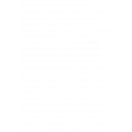
In vitae risus maximus odio ultricies
imperdiet. Suspendisse porttitor nec ante at
pellentesque. Duis diam leo, placerat non
feugiat vel, dapibus id tortor. In ut
sollicitudin neque. Aliquam cursus, orci quis
vulputate tempus, orci odio tempus nulla,
eu feugiat felis leo quis enim.
Phasellus
commodo ex lectus, quis volutpat tellus
luctus vitae.
Etiam varius accumsan est
eget gravida. Nulla urna felis, iaculis at
tempor eu, blandit id nulla. Etiam ut dui
libero. Nam euismod euismod mauris id
imperdiet. Phasellus rutrum dapibus libero
commodo iaculis. Praesent sit amet ipsum
lectus.
Curabitur tincidunt justo sit amet enim
molestie, quis ornare nunc ornare. Nullam
tincidunt ex non augue vulputate, non
commodo arcu consectetur. Aenean eget
sagittis ex, ut blandit neque. Cras tempor
eros a massa malesuada, quis mollis justo