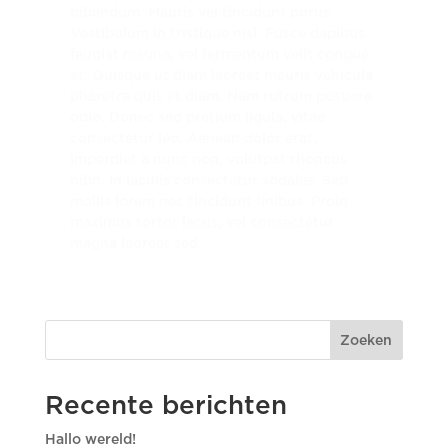
bibendum. Mauris vel tincidunt purus.
Vestibulum in tristique nisl. Fusce dapibus
feugiat magna, vel fermentum velit congue
et. Quisque ut diam laoreet mauris vehicula
pharetra quis et diam. Nam rutrum posuere
odio. Donec sed pretium ligula, vitae
consectetur leo. Aenean dolor erat,
imperdiet a nunc non, volutpat rhoncus
nibh. In iaculis consectetur sodales. Sed
mollis lorem nec tincidunt finibus. Proin
maximus tortor lacus, vel consectetur
magna laoreet sed.
Zoeken
Recente berichten
Hallo wereld!