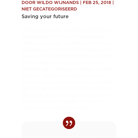
DOOR
WILDO WIJNANDS
|
FEB 25, 2018
|
NIET GECATEGORISEERD
Saving your future
Lorem ipsum dolor sit amet, consectetur
adipiscing elit. Proin nec eleifend lectus.
Lorem ipsum dolor sit amet, consectetur
adipiscing elit. Aliquam erat volutpat. Cras
eu lectus non ligula pellentesque convallis.
In bibendum dolor lorem, et varius est
maximus eget. Maecenas tristique at felis in
molestie. Aliquam quis egestas erat. Ut
faucibus, ante at tempus ultrices, est nulla
porttitor est, eu interdum purus sapien id
dui. Donec vehicula eros at lacus semper,
non porttitor ante sodales. Ut in luctus
turpis, vehicula imperdiet nulla.
Vestibulum eleifend massa convallis libero