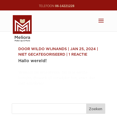
06-14221228
DOOR
WILDO WIJNANDS
|
JAN 25, 2024
|
NIET GECATEGORISEERD
|
1 REACTIE
Hallo wereld!
Welkom bij WordPress. Dit is je eerste
bericht. Bewerk of verwijder het, start dan
met schrijven!
Zoeken