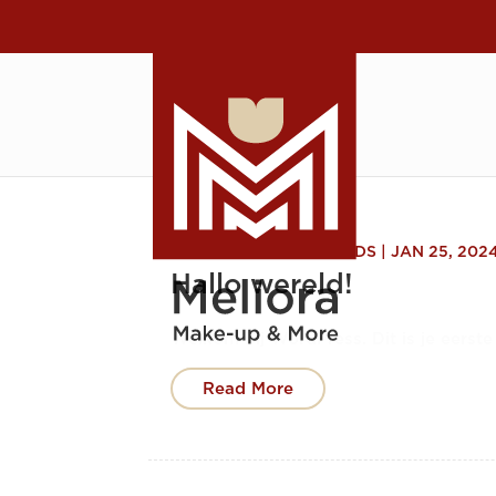
DOOR
WILDO WIJNANDS
|
JAN 25, 202
Hallo wereld!
Welkom bij WordPress. Dit is je eerste 
Read More