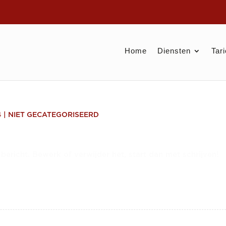
Home
Diensten
Tar
4
|
NIET GECATEGORISEERD
bericht. Bewerk of verwijder het, start dan met schrijven!