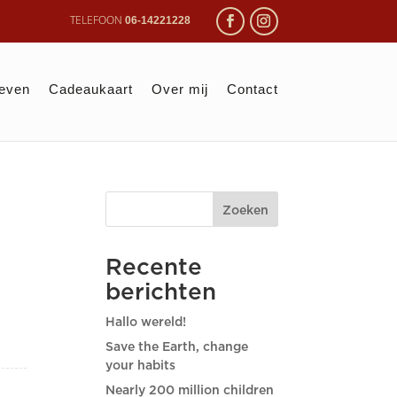
06-14221228
ieven
Cadeaukaart
Over mij
Contact
Zoeken
Recente
berichten
Hallo wereld!
Save the Earth, change
your habits
Nearly 200 million children